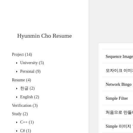
Hyunmin Cho Resume
Project
(14)
Sequence Imag
University
(5)
모자이크 이미
Personal
(9)
Resume
(4)
Network Bingo g
한글
(2)
English
(2)
Simple Filter
Verification
(3)
처음으로 만들어
Study
(2)
C++
(1)
Simple 이미
C#
(1)