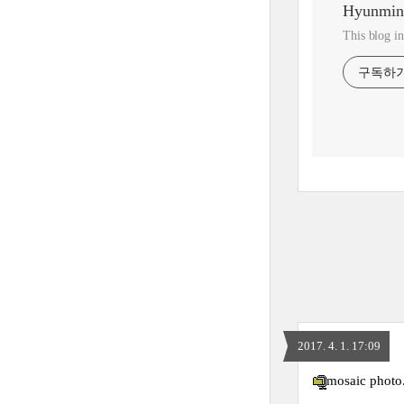
Hyunmin
This blog i
구독하
2017. 4. 1. 17:09
mosaic photo