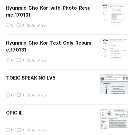
Hyunmin_Cho_Kor_with-Photo_Resu
me_170131
작성시간
0
0
2016. 9. 25.
Hyunmin_Cho_Kor_Text-Only_Resum
e_170131
작성시간
0
0
2016. 9. 25.
TOEIC SPEAKING LV5
작성시간
0
0
2016. 9. 25.
OPIC IL
작성시간
0
0
2016. 9. 25.