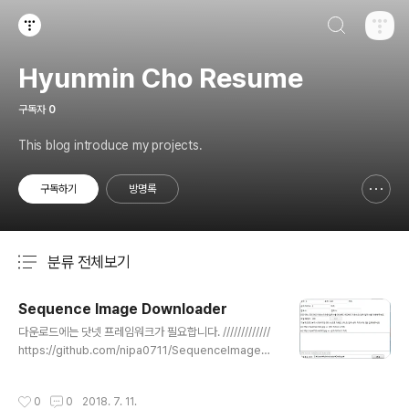
검색하기
티스토리
Hyunmin Cho Resume
구독자
0
This blog introduce my projects.
구독하기
방명록
신고하기 레이어
열기
분류 전체보기
주요 글 목록
Sequence Image Downloader
글 내용
다운로드에는 닷넷 프레임워크가 필요합니다. /////////////
https://github.com/nipa0711/SequenceImageDo
wnloader 소스코드 입니다. C# + WPF로 개발되었습니
다. https://www.clien.net/service/board/kin/1232
작성시간
0
0
2018. 7. 11.
2778 의 글을 보고 개발 시작했습니다. 웹상의 순차적인