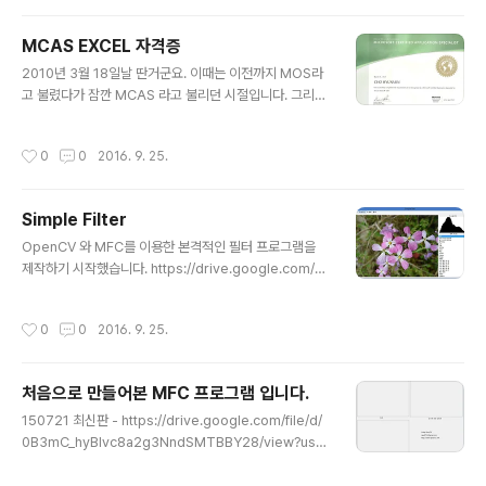
MCAS EXCEL 자격증
글 내용
2010년 3월 18일날 딴거군요. 이때는 이전까지 MOS라
고 불렸다가 잠깐 MCAS 라고 불리던 시절입니다. 그리고
얼마 안 있어 다시 MOS 로 돌아갔다는 소리를 들어 본 적
있긴 하네요. 원래는 PowerPoint, Word, Access 등등
작성시간
0
0
2016. 9. 25.
총 4개를 다 따서 MCAS Master 인가 이걸 목적으로 했
지만 일단은 돈 문제가 있고 무엇보다 제 전공인 컴퓨터공
학은 딱히 자격증이 필요하지는 않다는 소식을 듣고서는
Simple Filter
엑셀 이후로는 따지는 않았네요.
글 내용
OpenCV 와 MFC를 이용한 본격적인 필터 프로그램을
제작하기 시작했습니다. https://drive.google.com/o
pen?id=0B3mC_hyBIvc8dXk1bXN4QW1sYmc 이
전 버전에 비해, 본격적인 프로그램의 냄새가 살짝 나기 시
작성시간
0
0
2016. 9. 25.
작했습니다.프로그램은 파일 열고 필터 선택 후 저장하는
아주 단순한 구성으로 되어 있으며,가볍게 갖고 노는 용도
로 사용을 권장합니다.니파 필터 A는 원본 + 색상에 대한
처음으로 만들어본 MFC 프로그램 입니다.
균등화 이며 (비율로 구분됩니다)니파 필터 B는 원본 + 밝
글 내용
기에 대한 균등화 입니다.
150721 최신판 - https://drive.google.com/file/d/
0B3mC_hyBIvc8a2g3NndSMTBBY28/view?usp
=sharing 변경점 : 처리된 이미지 저장하기 버튼 구현 15
0720 다운링크 :https://drive.google.com/file/d/0