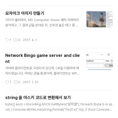
번호를 가진 이미지들을 다운로드 가능합니다.
모자이크 이미지 만들기
글 내용
이미지 불러와서, MS Computer Vision 애저 서버에서
분석하고, 그 결과 값을 받아온 뒤, 신뢰성 높은 태그 중 랜
덤으로 하나 뽑은 후에, 플리커에서 해당 태그로 사진 검색
하여 나온 사진들을 랜덤으로 조각조각 배치합니다. http
작성시간
1
0
2017. 4. 1.
s://github.com/nipa0711/mosaic-photo
Network Bingo game server and clie
nt
글 내용
서버와 클라이언트로 구성되어 있으며, C#을 이용하여 제
작되었습니다. 서버는 콘솔 환경이며, 클라이언트는 WPF
를 이용한 GUI환경입니다. 1:1 네트워크 플레이를 가정하
작성시간
1
0
2017. 1. 31.
고 개발되었습니다. 클라이언트 최초 실행 시. 서버 최초 실
행 시의 모습입니다. 서버와의 통신을 거쳐서 접속하게 됩
니다. 또 다른 클라이언트를 이용하여 접속해봤습니다. 위
string 을 아스키 코드로 변환해서 보기
영상은 실제로 친구와 네트워크를 통해 플레이 해 본 영상
글 내용
byte[] ascii = Encoding.ASCII.GetBytes("문자열"); foreach (byte b in as
입니다. 클라이언트 소스https://github.com/nipa071
cii) { Console.WriteLine(string.Format("0x{0:x}", b)); // Ascii Console.
1/BingoClient 서버 소스https://github.com/nipa07
WriteLine(((Char)b).ToString()); // Ascii To Char } 위와 같은 형식으로 이용
11/BingoServer 클라이언트에서 키 값을 서버에 전달하