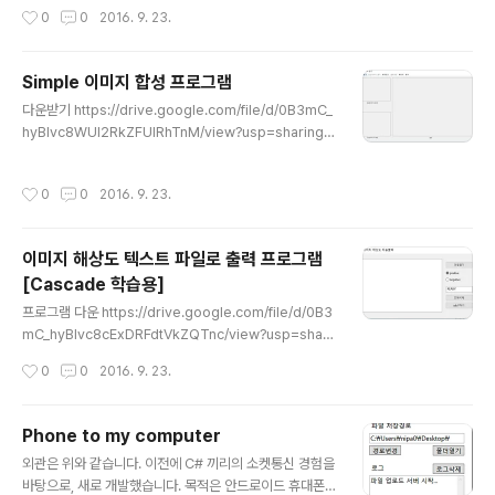
작성시간
0
0
2016. 9. 23.
B3mC_hyBIvc8UjBDMVRiX1ZERjA/view?usp=sh
aring 알려진 오류 ////////////////// https://www.micros
oft.com/ko-kr/download/details.aspx?id=4078
Simple 이미지 합성 프로그램
4 msvcp120.dll 오류가 나실 경우, Visual Studio 201
글 내용
3용 Visual C++ 재배포 가능 패키지를 설치하셔야 될 수
다운받기 https://drive.google.com/file/d/0B3mC_
도 있습니다. //////////////////..
hyBIvc8WUI2RkZFUlRhTnM/view?usp=sharing
OpenCV 3.0 의 Seamless Cloning 이라는 기능을 이
용하여 개발한 Simple 이미지 합성 프로그램 입니다. MF
작성시간
0
0
2016. 9. 23.
C에서 마우스 클릭 마다 합성될 이미지의 위치를 변경하는
기능 구현에 애를 먹었네요. p.s 배경이미지는 합성될 이미
지 보다 더 커야 됩니다. 현재로서는 합성될 이미지의 배경
이미지 해상도 텍스트 파일로 출력 프로그램
이 단순하고, 하얀색일수록 제대로 된 결과물이 나옵니다.
[Cascade 학습용]
간단한 예시를 든다면 구글에서 갖고 온, 두 이미지를 이용
글 내용
하여, 합성해보면 이런식으로 만들어 줍니다. http://ww
프로그램 다운 https://drive.google.com/file/d/0B3
w.learnopencv.com/seamless-cloning-using-o
mC_hyBIvc8cExDRFdtVkZQTnc/view?usp=shari
pencv..
ng Cascade 학습을 할려면 먼저 인식하고자 하는 특정
작성시간
0
0
2016. 9. 23.
물체의 이미지들이 필요합니다. 1. 이미지 안에서 물체의
좌표를 얻는 방법 2. 이미지 자체에 물체만 남겨놓는 방법
이 두가지를 생각했고, 2번 방법이 더 편할것이라 생각하
Phone to my computer
였습니다. 일단 이미지 자체에 물체만 남겨놓았다면, 남은
글 내용
외관은 위와 같습니다. 이전에 C# 끼리의 소켓통신 경험을
것은 이미지 해상도를 구하면 그게 특정 물체의 좌표를 가
바탕으로, 새로 개발했습니다. 목적은 안드로이드 휴대폰
리키는 것이니까요. positive 와 negative 를 선택할 수