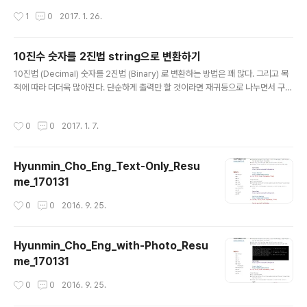
하면 된다. C#으로 서버는 콘솔로 만들고, WPF로 클라이언트로 만들어서 서로 문
여, 서버에서 해당 키 값을 다시 클라이언트로 넘겨주며, 동
작성시간
1
0
2017. 1. 26.
자열을 주고 받고 있는데, ABCD라는 문자열을 받아와서, ABCD라는 또 다른 문자
시에 빙고판정도 서버에서 처리하게 됩니다. 이..
열과 아무리 비교를 해봐도 자꾸만 다르다고 나왔다. 결국 클라이언트에서, 서버에서
받아온 문자열과, 직접 동일하게 타이핑하여 입력한 문자열 두개의 length값을 비교
10진수 숫자를 2진법 string으로 변환하기
하니 그 값이..
글 내용
10진법 (Decimal) 숫자를 2진법 (Binary) 로 변환하는 방법은 꽤 많다. 그리고 목
적에 따라 더더욱 많아진다. 단순하게 출력만 할 것이라면 재귀등으로 나누면서 구현
도 가능하지만, 이럴 경우 해당 값을 직접적으로 이용은 할 수 없다. #include 을 필
요로 한다. string binary = bitset(10진법_숫자).to_string(); 이렇게 하면 가장
작성시간
0
0
2017. 1. 7.
간단한 형태가 된다. 다만, 여기서 함정이 하나 있다면, 바로 위에서 한글로 표기한 2
진법_표기_갯수 라는 공간에 어떠한 숫자를 넣냐에 따라 결과가 달라진다. 2진법으
로 계산은 맞긴 한데, 표기가 달라진다. 숫자 10을 2진법으로 표기시 1010 이 된다.
Hyunmin_Cho_Eng_Text-Only_Resu
그런데 위 코드를 아래와 같이 이용한다면 string binary = bit..
me_170131
작성시간
0
0
2016. 9. 25.
Hyunmin_Cho_Eng_with-Photo_Resu
me_170131
작성시간
0
0
2016. 9. 25.