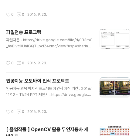
과 컴퓨터 사이의 파일 전송입니다. 케이블 꼽고 복사하는
있으며, 각각 positives.txt 와 negatives.txt 파일을 생
게 생각보다 귀찮은 짓이라서요. WIFI기반으로 내부네트
성합니다. positives.txt 파일에는 이미지 경로, 1 0 0
작성시간
0
0
2016. 9. 23.
워크에서만 동작할겁니다. 윈도우용 파일 다운 https://dri
이..
ve.google.com/file/d/0B3mC_hyBIvc8R01MNDV
MVTlORU0/view?usp=sharing 안드로이드 어플 다
파일전송 프로그램
운 https://play.google.com/store/apps/details?i
글 내용
d=net.nipa0711.www.phone2mycomputer (안드
파일다운 - https://drive.google.com/file/d/0B3mC
로이드 어플 실행 화면) 아직 미구현된 기능들이 많습니다.
_hyBIvc8UnlGQTJpclZ4cmc/view?usp=sharing
최종적으로는 자동적으로 컴퓨터와 동기화하는 그런걸 생
06/22 추가내용 내부 IP 소스를 변경해서 잘 잡도록 했습
각하고 있지만, 갈 길이..
니다. 최소한 제 컴퓨터에서는 잘 되네요. 최소화시 트레이
작성시간
0
0
2016. 9. 23.
아이콘으로 가게 추가. 다운경로 변경시 변경된것을 기억
하도록 변경. 컴퓨터 시작시 프로그램 시작 가능하게 변경.
WPF가 생각외로 재밌고 편하네요. 뭐 여기저기 소스 복붙
인공지능 오토바이 인식 프로젝트
하고 있다는 한계가 있긴 하지만, 조금씩 새로운 것을 경험
글 내용
해보고 있다는데 의의가 있지 않나 생각해봅니다. 다만 여
인공지능 과목 마지막 프로젝트 제안서 제작 기간 : 2016/
전히 외부하고 통신은 안되고 있고.. 쓰레드 사용에 있어서
11/12 ~ 11/24 PPT 제안서 : https://drive.google.c
애로사항이 있기에 (잘 모름 ㅠㅠ), 이쪽에 있어서는 문제
om/file/d/0B3mC_hyBIvc8SXZmUzB6MUpWVm
가 해결되고 있진 않네요. 06/20 추가..
s/view?usp=sharing 프로젝트 제작 기간 : 2016/11/2
작성시간
0
0
2016. 9. 23.
4 ~ 12/08 PPT 결과 보고서 : https://drive.google.c
om/file/d/0B3mC_hyBIvc8aWFISEtnT016UG8/vi
ew?usp=sharing 소스코드 : https://github.com/nip
[ 졸업작품 ] OpenCV 활용 무인자동차 개
a0711/Motorcycle-detection 테스트 데이터 : http